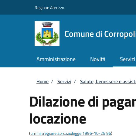
Salta al contenuto principale
Skip to footer content
Regione Abruzzo
Comune di Corropol
Amministrazione
Novità
Servizi
Briciole di pane
Home
/
Servizi
/
Salute, benessere e assis
Dilazione di paga
locazione
(
urn:nir:regione.abruzzo:legge:1996-10-25;96
)