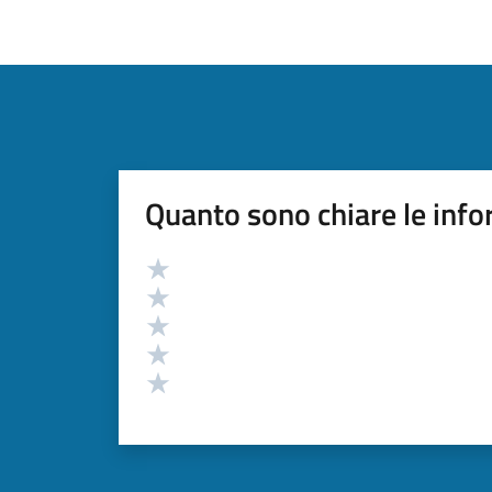
Quanto sono chiare le info
Valutazione
Valuta 5 stelle su 5
Valuta 4 stelle su 5
Valuta 3 stelle su 5
Valuta 2 stelle su 5
Valuta 1 stelle su 5