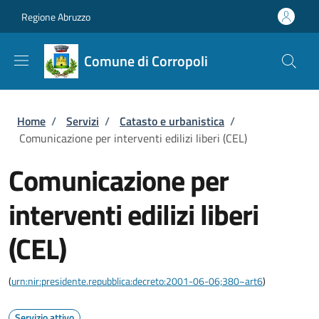
Salta al contenuto principale
Skip to footer content
Regione Abruzzo
Comune di Corropoli
Briciole di pane
Home
/
Servizi
/
Catasto e urbanistica
/
Comunicazione per interventi edilizi liberi (CEL)
Comunicazione per
interventi edilizi liberi
(CEL)
(
urn:nir:presidente.repubblica:decreto:2001-06-06;380~art6
)
Servizio attivo