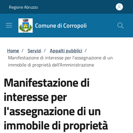
Salta al contenuto principale
Skip to footer content
Regione Abruzzo
Comune di Corropoli
Briciole di pane
Home
/
Servizi
/
Appalti pubblici
/
Manifestazione di interesse per l'assegnazione di un
immobile di proprietà dell'Amministrazione
Manifestazione di
interesse per
l'assegnazione di un
immobile di proprietà