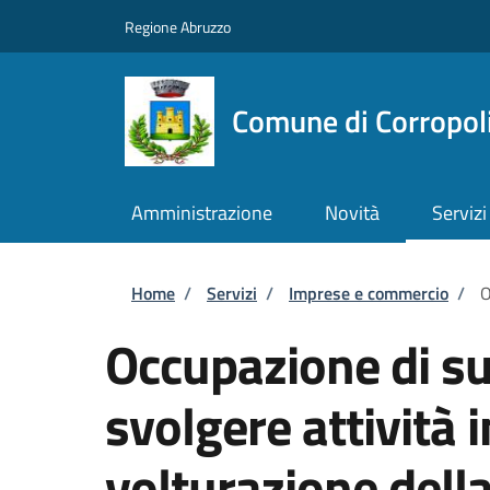
Salta al contenuto principale
Skip to footer content
Regione Abruzzo
Comune di Corropol
Amministrazione
Novità
Servizi
Briciole di pane
Home
/
Servizi
/
Imprese e commercio
/
O
Occupazione di su
svolgere attività 
volturazione dell