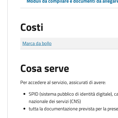
Moduli da compilare e documenti da allegar
Costi
Tipo di pagamento
Importo
Marca da bollo
Cosa serve
Per accedere al servizio, assicurati di avere:
SPID (sistema pubblico di identità digitale), ca
nazionale dei servizi (CNS)
tutta la documentazione prevista per la prese