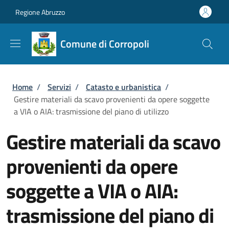
Salta al contenuto principale
Skip to footer content
Regione Abruzzo
Comune di Corropoli
Briciole di pane
Home
/
Servizi
/
Catasto e urbanistica
/
Gestire materiali da scavo provenienti da opere soggette
a VIA o AIA: trasmissione del piano di utilizzo
Gestire materiali da scavo
provenienti da opere
soggette a VIA o AIA:
trasmissione del piano di