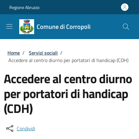
Salta al contenuto principale
Skip to footer content
Regione Abruzzo
Comune di Corropoli
Briciole di pane
Home
/
Servizi sociali
/
Accedere al centro diurno per portatori di handicap (CDH)
Accedere al centro diurno
per portatori di handicap
(CDH)
Condividi