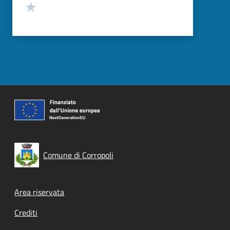
Valuta 1 stelle su 5
Comune di Corropoli
Footer menu
Area riservata
Crediti