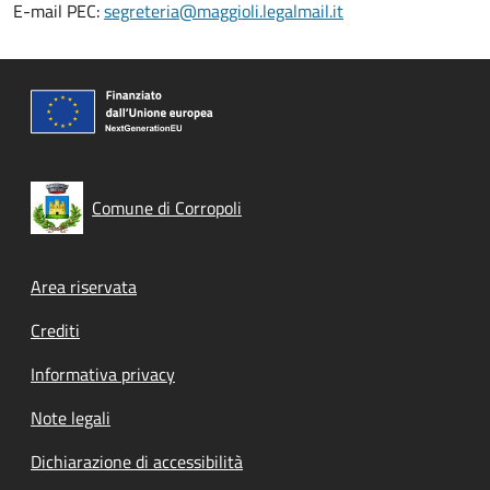
E-mail PEC:
segreteria@maggioli.legalmail.it
Comune di Corropoli
Footer menu
Area riservata
Crediti
Informativa privacy
Note legali
Dichiarazione di accessibilità