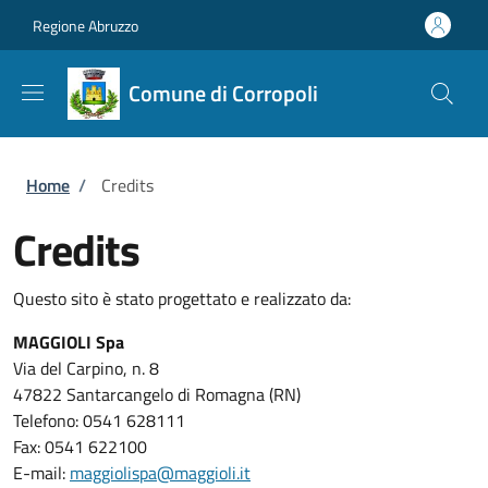
Salta al contenuto principale
Skip to footer content
Regione Abruzzo
Comune di Corropoli
Briciole di pane
Home
/
Credits
Credits
Questo sito è stato progettato e realizzato da:
MAGGIOLI Spa
Via del Carpino, n. 8
47822 Santarcangelo di Romagna (RN)
Telefono: 0541 628111
Fax: 0541 622100
E-mail:
maggiolispa@maggioli.it