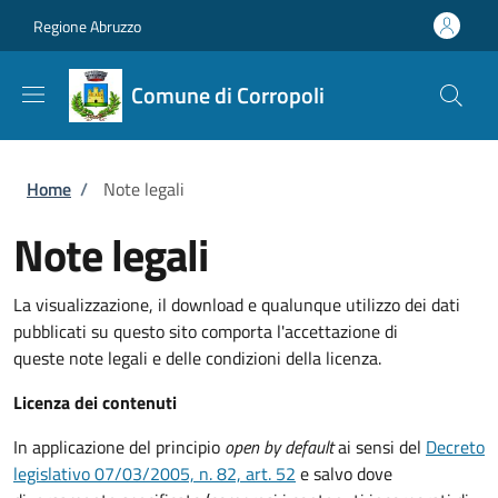
Salta al contenuto principale
Skip to footer content
Regione Abruzzo
Comune di Corropoli
Briciole di pane
Home
/
Note legali
Note legali
La visualizzazione, il download e qualunque utilizzo dei dati
pubblicati su questo sito comporta l'accettazione di
queste note legali e delle condizioni della licenza.
Licenza dei contenuti
In applicazione del principio
open by default
ai sensi del
Decreto
legislativo 07/03/2005, n. 82, art. 52
e salvo dove