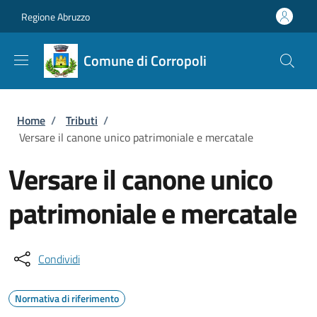
Salta al contenuto principale
Skip to footer content
Regione Abruzzo
Comune di Corropoli
Briciole di pane
Home
/
Tributi
/
Versare il canone unico patrimoniale e mercatale
Versare il canone unico
patrimoniale e mercatale
Condividi
Normativa di riferimento