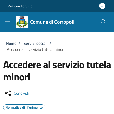
Salta al contenuto principale
Skip to footer content
Regione Abruzzo
Comune di Corropoli
Briciole di pane
Home
/
Servizi sociali
/
Accedere al servizio tutela minori
Accedere al servizio tutela
minori
Condividi
Normativa di riferimento