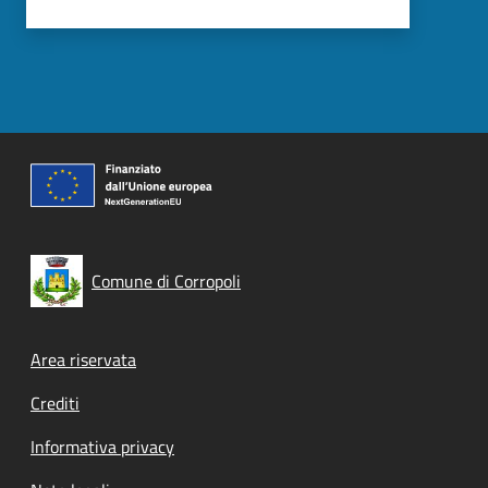
Comune di Corropoli
Footer menu
Area riservata
Crediti
Informativa privacy