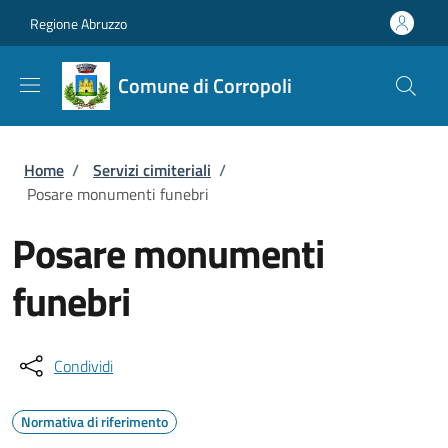
Salta al contenuto principale
Skip to footer content
Regione Abruzzo
Comune di Corropoli
Briciole di pane
Home
/
Servizi cimiteriali
/
Posare monumenti funebri
Posare monumenti
funebri
Condividi
Normativa di riferimento