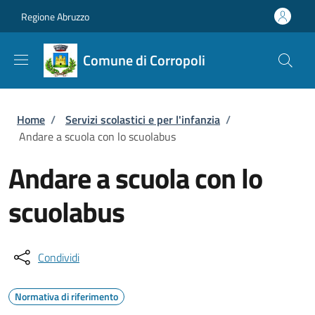
Salta al contenuto principale
Skip to footer content
Regione Abruzzo
Comune di Corropoli
Briciole di pane
Home
/
Servizi scolastici e per l'infanzia
/
Andare a scuola con lo scuolabus
Andare a scuola con lo
scuolabus
Condividi
Normativa di riferimento