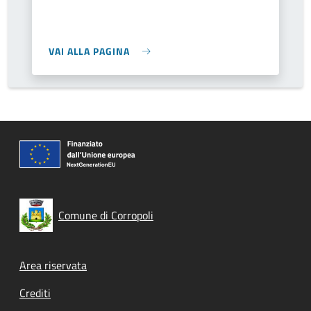
VAI ALLA PAGINA
Comune di Corropoli
Footer menu
Area riservata
Crediti