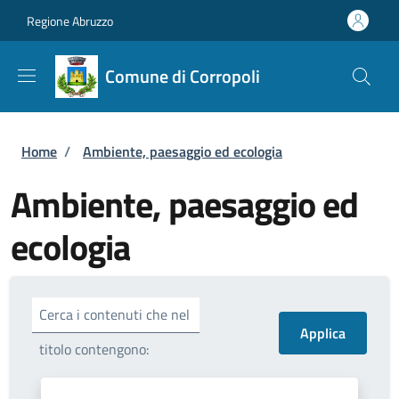
Salta al contenuto principale
Skip to footer content
Regione Abruzzo
Comune di Corropoli
Briciole di pane
Home
/
Ambiente, paesaggio ed ecologia
Ambiente, paesaggio ed
ecologia
Cerca i contenuti che nel
titolo contengono: