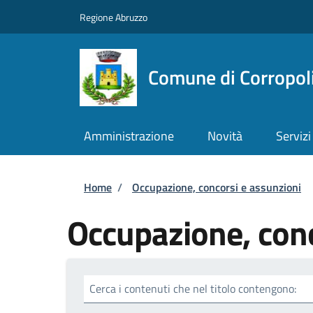
Salta al contenuto principale
Skip to footer content
Regione Abruzzo
Comune di Corropol
Amministrazione
Novità
Servizi
Briciole di pane
Home
/
Occupazione, concorsi e assunzioni
Occupazione, conc
Cerca i contenuti che nel titolo contengono: