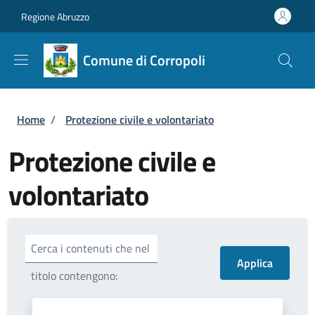
Salta al contenuto principale
Skip to footer content
Regione Abruzzo
Comune di Corropoli
Briciole di pane
Home
/
Protezione civile e volontariato
Protezione civile e
volontariato
Cerca i contenuti che nel
titolo contengono: