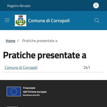
Salta al contenuto principale
Skip to footer content
Regione Abruzzo
Comune di Corropoli
Briciole di pane
Home
/
Pratiche presentate a
Pratiche presentate a
Comune di Corropoli
241