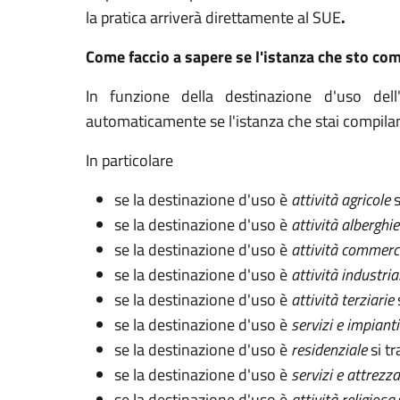
la pratica arriverà direttamente al SUE
.
Come faccio a sapere se l'istanza che sto comp
In funzione della destinazione d'uso dell'i
automaticamente se l'istanza che stai compila
In particolare
se la destinazione d'uso è
attività agricole
s
se la destinazione d'uso è
attività alberghie
se la destinazione d'uso è
attività commerc
se la destinazione d'uso è
attività industrial
se la destinazione d'uso è
attività terziarie
se la destinazione d'uso è
servizi e impiant
se la destinazione d'uso è
residenziale
si t
se la destinazione d'uso è
servizi e attrezz
se la destinazione d'uso è
attività religiosa