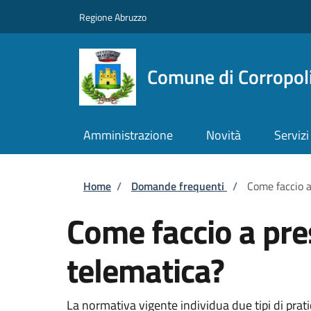
Salta al contenuto principale
Skip to footer content
Regione Abruzzo
Comune di Corropol
Amministrazione
Novità
Servizi
Briciole di pane
Home
/
Domande frequenti
/
Come faccio a
Come faccio a pres
telematica?
La normativa vigente individua due tipi di pratic