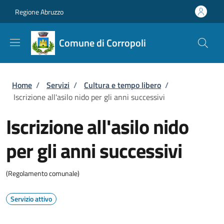
Salta al contenuto principale
Skip to footer content
Regione Abruzzo
Comune di Corropoli
Briciole di pane
Home
/
Servizi
/
Cultura e tempo libero
/
Iscrizione all'asilo nido per gli anni successivi
Iscrizione all'asilo nido
per gli anni successivi
(Regolamento comunale)
Servizio attivo