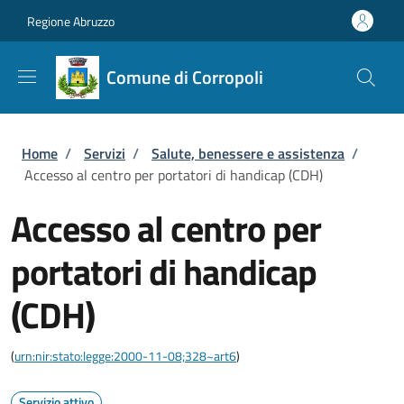
Salta al contenuto principale
Skip to footer content
Regione Abruzzo
Comune di Corropoli
Briciole di pane
Home
/
Servizi
/
Salute, benessere e assistenza
/
Accesso al centro per portatori di handicap (CDH)
Accesso al centro per
portatori di handicap
(CDH)
(
urn:nir:stato:legge:2000-11-08;328~art6
)
Servizio attivo