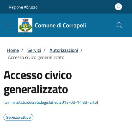
Salta al contenuto principale
Skip to footer content
Regione Abruzzo
Comune di Corropoli
Briciole di pane
Home
/
Servizi
/
Autorizzazioni
/
Accesso civico generalizzato
Accesso civico
generalizzato
(
urn:nir:stato:decreto.legislativo:2013-03-14;33~art5
)
Servizio attivo