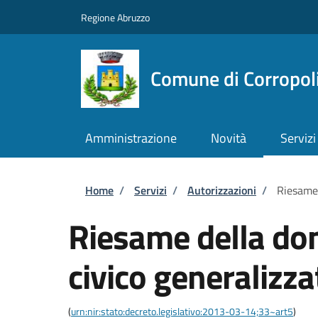
Salta al contenuto principale
Skip to footer content
Regione Abruzzo
Comune di Corropol
Amministrazione
Novità
Servizi
Briciole di pane
Home
/
Servizi
/
Autorizzazioni
/
Riesame 
Riesame della do
civico generalizza
(
urn:nir:stato:decreto.legislativo:2013-03-14;33~art5
)