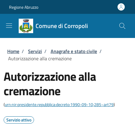
Salta al contenuto principale
Skip to footer content
Regione Abruzzo
Comune di Corropoli
Briciole di pane
Home
/
Servizi
/
Anagrafe e stato civile
/
Autorizzazione alla cremazione
Autorizzazione alla
cremazione
(
urn:nir:presidente.repubblica:decreto:1990-09-10;285~art79
)
Servizio attivo