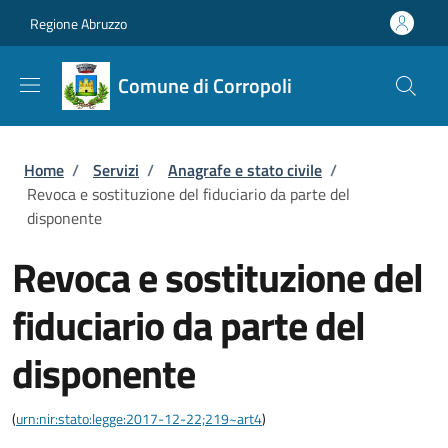
Salta al contenuto principale
Skip to footer content
Regione Abruzzo
Comune di Corropoli
Briciole di pane
Home
/
Servizi
/
Anagrafe e stato civile
/
Revoca e sostituzione del fiduciario da parte del
disponente
Revoca e sostituzione del
fiduciario da parte del
disponente
(
urn:nir:stato:legge:2017-12-22;219~art4
)