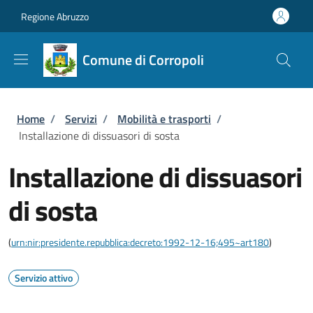
Salta al contenuto principale
Skip to footer content
Regione Abruzzo
Comune di Corropoli
Briciole di pane
Home
/
Servizi
/
Mobilità e trasporti
/
Installazione di dissuasori di sosta
Installazione di dissuasori
di sosta
(
urn:nir:presidente.repubblica:decreto:1992-12-16;495~art180
)
Servizio attivo