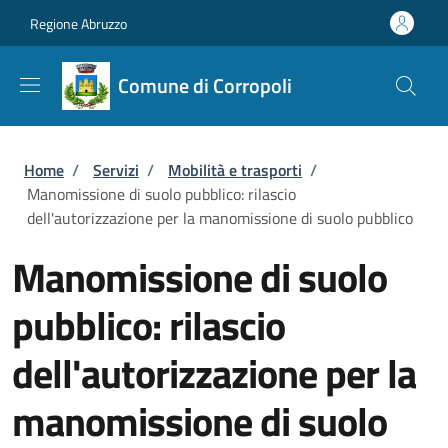
Salta al contenuto principale
Skip to footer content
Regione Abruzzo
Comune di Corropoli
Briciole di pane
Home
/
Servizi
/
Mobilità e trasporti
/
Manomissione di suolo pubblico: rilascio
dell'autorizzazione per la manomissione di suolo pubblico
Manomissione di suolo
pubblico: rilascio
dell'autorizzazione per la
manomissione di suolo