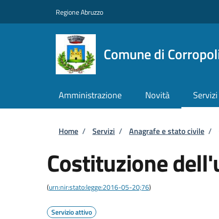
Salta al contenuto principale
Skip to footer content
Regione Abruzzo
Comune di Corropol
Amministrazione
Novità
Servizi
Briciole di pane
Home
/
Servizi
/
Anagrafe e stato civile
/
Costituzione dell'
(
urn:nir:stato:legge:2016-05-20;76
)
Servizio attivo