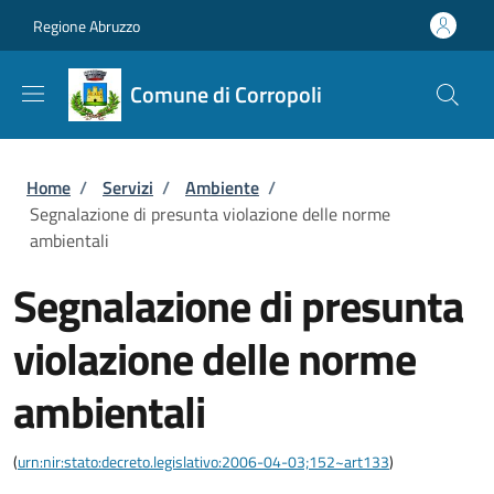
Salta al contenuto principale
Skip to footer content
Regione Abruzzo
Comune di Corropoli
Briciole di pane
Home
/
Servizi
/
Ambiente
/
Segnalazione di presunta violazione delle norme
ambientali
Segnalazione di presunta
violazione delle norme
ambientali
(
urn:nir:stato:decreto.legislativo:2006-04-03;152~art133
)