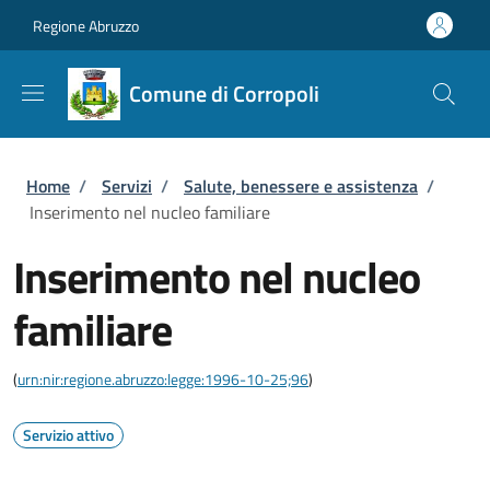
Salta al contenuto principale
Skip to footer content
Regione Abruzzo
Comune di Corropoli
Briciole di pane
Home
/
Servizi
/
Salute, benessere e assistenza
/
Inserimento nel nucleo familiare
Inserimento nel nucleo
familiare
(
urn:nir:regione.abruzzo:legge:1996-10-25;96
)
Servizio attivo