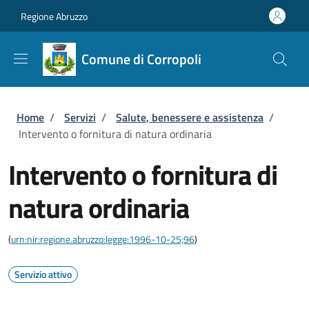
Salta al contenuto principale
Skip to footer content
Regione Abruzzo
Comune di Corropoli
Briciole di pane
Home
/
Servizi
/
Salute, benessere e assistenza
/
Intervento o fornitura di natura ordinaria
Intervento o fornitura di
natura ordinaria
(
urn:nir:regione.abruzzo:legge:1996-10-25;96
)
Servizio attivo