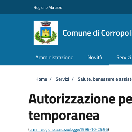
Salta al contenuto principale
Skip to footer content
Regione Abruzzo
Comune di Corropol
Amministrazione
Novità
Servizi
Briciole di pane
Home
/
Servizi
/
Salute, benessere e assis
Autorizzazione per
temporanea
(
urn:nir:regione.abruzzo:legge:1996-10-25;96
)