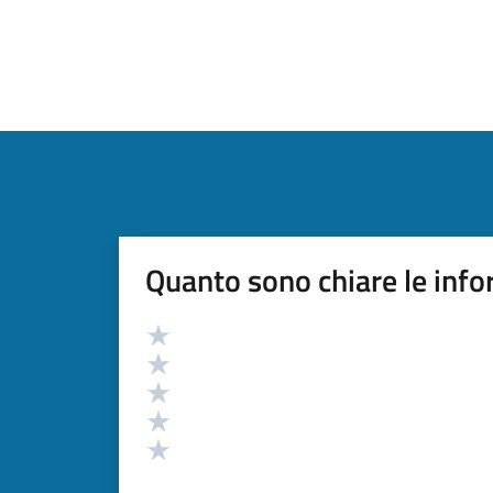
Quanto sono chiare le info
Valutazione
Valuta 5 stelle su 5
Valuta 4 stelle su 5
Valuta 3 stelle su 5
Valuta 2 stelle su 5
Valuta 1 stelle su 5