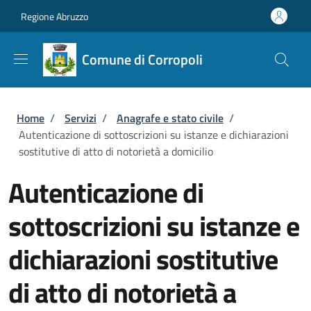
Salta al contenuto principale
Skip to footer content
Regione Abruzzo
Comune di Corropoli
Briciole di pane
Home
/
Servizi
/
Anagrafe e stato civile
/
Autenticazione di sottoscrizioni su istanze e dichiarazioni
sostitutive di atto di notorietà a domicilio
Autenticazione di
sottoscrizioni su istanze e
dichiarazioni sostitutive
di atto di notorietà a