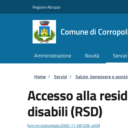
Salta al contenuto principale
Skip to footer content
Regione Abruzzo
Comune di Corropol
Amministrazione
Novità
Servizi
Briciole di pane
Home
/
Servizi
/
Salute, benessere e assis
Accesso alla resi
disabili (RSD)
(
urn:nir:stato:legge:2000-11-08;328~art6
)