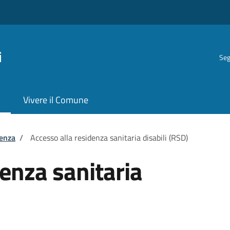
i
Seg
Vivere il Comune
tenza
/
Accesso alla residenza sanitaria disabili (RSD)
denza sanitaria