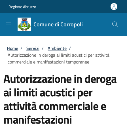
Salta al contenuto principale
Skip to footer content
Regione Abruzzo
Comune di Corropoli
Briciole di pane
Home
/
Servizi
/
Ambiente
/
Autorizzazione in deroga ai limiti acustici per attività
commerciale e manifestazioni temporanee
Autorizzazione in deroga
ai limiti acustici per
attività commerciale e
manifestazioni