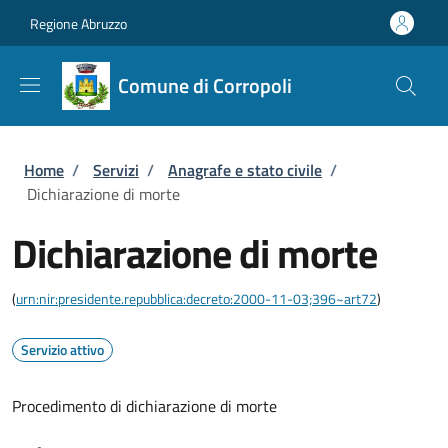
Salta al contenuto principale
Skip to footer content
Regione Abruzzo
Comune di Corropoli
Briciole di pane
Home
/
Servizi
/
Anagrafe e stato civile
/
Dichiarazione di morte
Dichiarazione di morte
(
urn:nir:presidente.repubblica:decreto:2000-11-03;396~art72
)
Servizio attivo
Procedimento di dichiarazione di morte