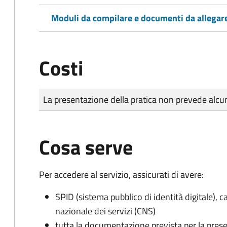
Moduli da compilare e documenti da allegar
Costi
Tipo di pagamento
Importo
La presentazione della pratica non prevede al
Cosa serve
Per accedere al servizio, assicurati di avere:
SPID (sistema pubblico di identità digitale), ca
nazionale dei servizi (CNS)
tutta la documentazione prevista per la prese