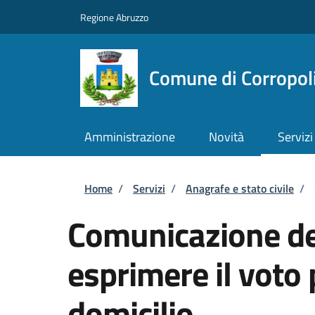
Salta al contenuto principale
Skip to footer content
Regione Abruzzo
Comune di Corropol
Amministrazione
Novità
Servizi
Briciole di pane
Home
/
Servizi
/
Anagrafe e stato civile
/
Comunicazione del
esprimere il voto 
domicilio