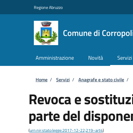
Salta al contenuto principale
Skip to footer content
Regione Abruzzo
Comune di Corropol
Amministrazione
Novità
Servizi
Briciole di pane
Home
/
Servizi
/
Anagrafe e stato civile
/
Revoca e sostituzi
parte del dispone
(
urn:nir:stato:legge:2017-12-22;219~art4
)