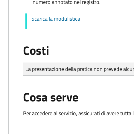
numero annotato nel registro.
Scarica la modulistica
Costi
Tipo di pagamento
Importo
La presentazione della pratica non prevede al
Cosa serve
Per accedere al servizio, assicurati di avere tutt