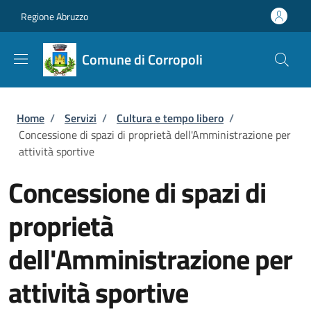
Salta al contenuto principale
Skip to footer content
Regione Abruzzo
Comune di Corropoli
Briciole di pane
Home
/
Servizi
/
Cultura e tempo libero
/
Concessione di spazi di proprietà dell'Amministrazione per
attività sportive
Concessione di spazi di
proprietà
dell'Amministrazione per
attività sportive