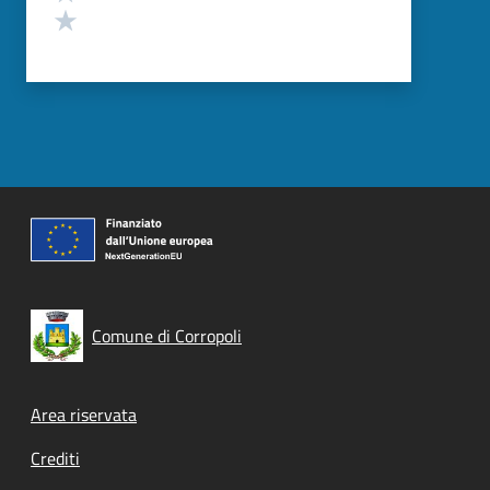
Valuta 1 stelle su 5
Comune di Corropoli
Footer menu
Area riservata
Crediti