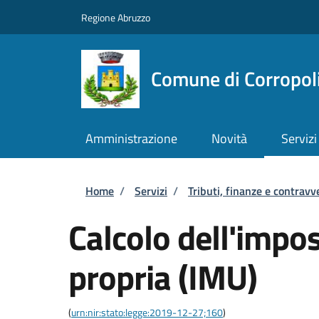
Salta al contenuto principale
Skip to footer content
Regione Abruzzo
Comune di Corropol
Amministrazione
Novità
Servizi
Briciole di pane
Home
/
Servizi
/
Tributi, finanze e contravv
Calcolo dell'impo
propria (IMU)
(
urn:nir:stato:legge:2019-12-27;160
)