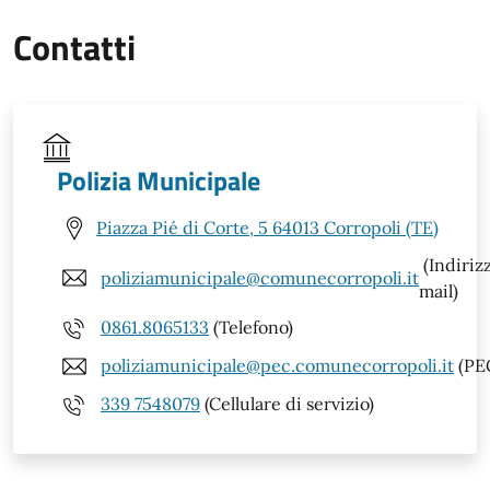
Contatti
Polizia Municipale
Piazza Pié di Corte, 5 64013 Corropoli (TE)
(Indiriz
poliziamunicipale@comunecorropoli.it
mail)
0861.8065133
(Telefono)
poliziamunicipale@pec.comunecorropoli.it
(PE
339 7548079
(Cellulare di servizio)