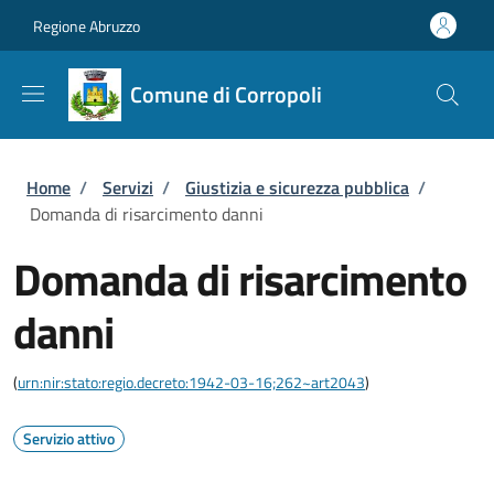
Salta al contenuto principale
Skip to footer content
Regione Abruzzo
Comune di Corropoli
Briciole di pane
Home
/
Servizi
/
Giustizia e sicurezza pubblica
/
Domanda di risarcimento danni
Domanda di risarcimento
danni
(
urn:nir:stato:regio.decreto:1942-03-16;262~art2043
)
Servizio attivo