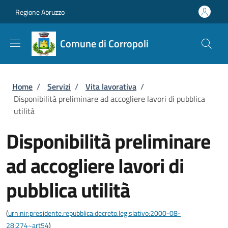
Salta al contenuto principale
Skip to footer content
Regione Abruzzo
Comune di Corropoli
Briciole di pane
Home
/
Servizi
/
Vita lavorativa
/
Disponibilità preliminare ad accogliere lavori di pubblica
utilità
Disponibilità preliminare
ad accogliere lavori di
pubblica utilità
(
urn:nir:presidente.repubblica:decreto.legislativo:2000-08-
28;274~art54
)