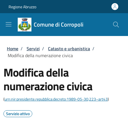
Salta al contenuto principale
Skip to footer content
Regione Abruzzo
Comune di Corropoli
Briciole di pane
Home
/
Servizi
/
Catasto e urbanistica
/
Modifica della numerazione civica
Modifica della
numerazione civica
(
urn:nir:presidente.repubblica:decreto:1989-05-30;223~art43
)
Servizio attivo