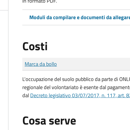
in formato PDF.
Moduli da compilare e documenti da allegar
Costi
Tipo di pagamento
Importo
Marca da bollo
L'occupazione del suolo pubblico da parte di ONLUS
regionale del volontariato è esente dal pagamento
dal
Decreto legislativo 03/07/2017, n. 117, art. 8
Cosa serve