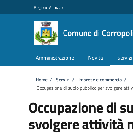
Salta al contenuto principale
Skip to footer content
Regione Abruzzo
Comune di Corropol
Amministrazione
Novità
Servizi
Briciole di pane
Home
/
Servizi
/
Imprese e commercio
/
Occupazione di suolo pubblico per svolgere attivi
Occupazione di su
svolgere attività 