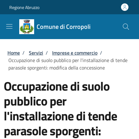
Salta al contenuto principale
Skip to footer content
Regione Abruzzo
Comune di Corropoli
Briciole di pane
Home
/
Servizi
/
Imprese e commercio
/
Occupazione di suolo pubblico per l'installazione di tende
parasole sporgenti: modifica della concessione
Occupazione di suolo
pubblico per
l'installazione di tende
parasole sporgenti: