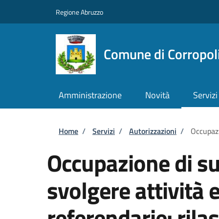
Salta al contenuto principale
Skip to footer content
Regione Abruzzo
Comune di Corropol
Amministrazione
Novità
Servizi
Briciole di pane
Home
/
Servizi
/
Autorizzazioni
/
Occupazi
Occupazione di su
svolgere attività e
referendarie: rilas