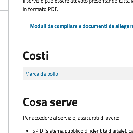
Il servizio può essere attivato presentando tutta
in formato PDF.
Moduli da compilare e documenti da allegar
Costi
Tipo di pagamento
Importo
Marca da bollo
Cosa serve
Per accedere al servizio, assicurati di avere:
SPID (sistema pubblico di identità digitale), ca