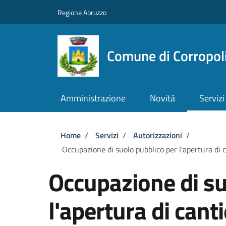
Salta al contenuto principale
Skip to footer content
Regione Abruzzo
Comune di Corropol
Amministrazione
Novità
Servizi
Briciole di pane
Home
/
Servizi
/
Autorizzazioni
/
Occupazione di suolo pubblico per l'apertura di c
Occupazione di su
l'apertura di cant