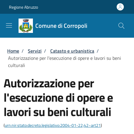
Salta al contenuto principale
Skip to footer content
Regione Abruzzo
Comune di Corropoli
Briciole di pane
Home
/
Servizi
/
Catasto e urbanistica
/
Autorizzazione per l'esecuzione di opere e lavori su beni
culturali
Autorizzazione per
l'esecuzione di opere e
lavori su beni culturali
(
urn:nir:stato:decreto.legislativo:2004-01-22;42~art21
)