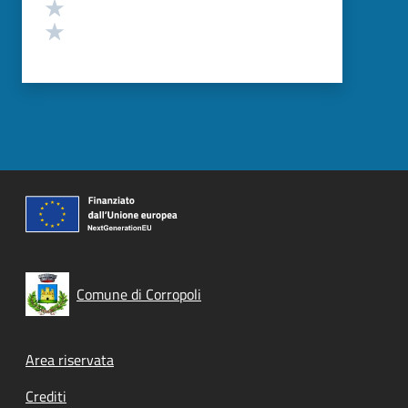
Valuta 2 stelle su 5
Valuta 1 stelle su 5
Comune di Corropoli
Footer menu
Area riservata
Crediti