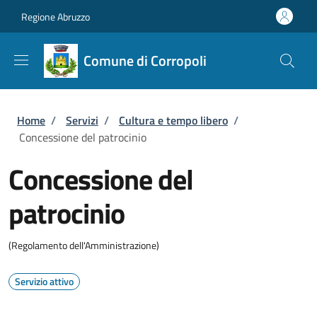
Salta al contenuto principale
Skip to footer content
Regione Abruzzo
Comune di Corropoli
Briciole di pane
Home
/
Servizi
/
Cultura e tempo libero
/
Concessione del patrocinio
Concessione del
patrocinio
(Regolamento dell'Amministrazione)
Servizio attivo