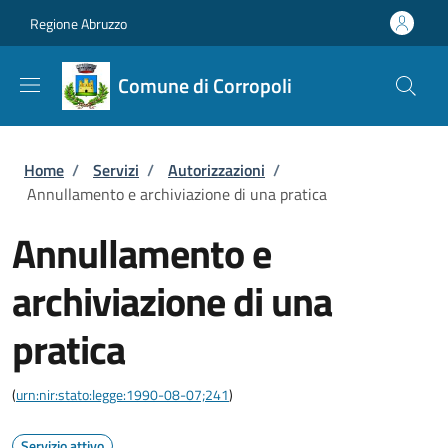
Salta al contenuto principale
Skip to footer content
Regione Abruzzo
Comune di Corropoli
Briciole di pane
Home
/
Servizi
/
Autorizzazioni
/
Annullamento e archiviazione di una pratica
Annullamento e
archiviazione di una
pratica
(
urn:nir:stato:legge:1990-08-07;241
)
Servizio attivo