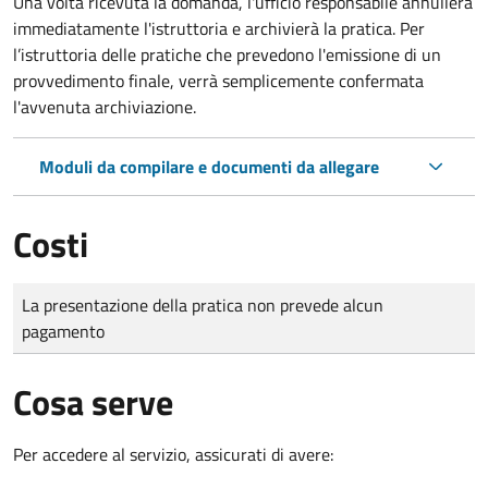
Una volta ricevuta la domanda, l'ufficio responsabile annullerà
immediatamente l'istruttoria e archivierà la pratica. Per
l’istruttoria delle pratiche che prevedono l'emissione di un
provvedimento finale, verrà semplicemente confermata
l'avvenuta archiviazione.
Moduli da compilare e documenti da allegare
Costi
Tipo di pagamento
Importo
La presentazione della pratica non prevede alcun
pagamento
Cosa serve
Per accedere al servizio, assicurati di avere: