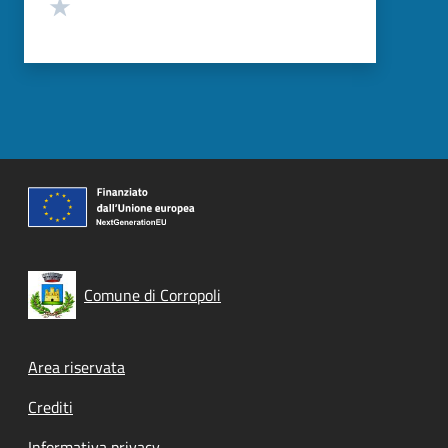
Valuta 1 stelle su 5
Comune di Corropoli
Footer menu
Area riservata
Crediti
Informativa privacy