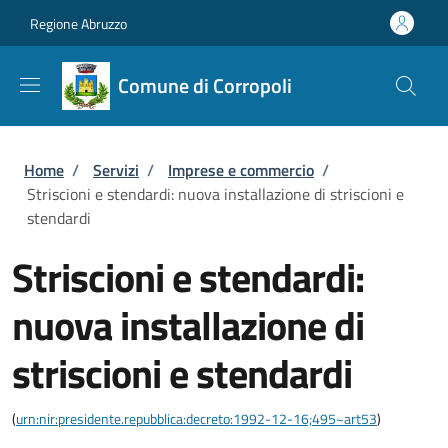
Salta al contenuto principale
Skip to footer content
Regione Abruzzo
Comune di Corropoli
Briciole di pane
Home
/
Servizi
/
Imprese e commercio
/
Striscioni e stendardi: nuova installazione di striscioni e
stendardi
Striscioni e stendardi:
nuova installazione di
striscioni e stendardi
(
urn:nir:presidente.repubblica:decreto:1992-12-16;495~art53
)