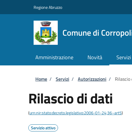
Salta al contenuto principale
Skip to footer content
Regione Abruzzo
Comune di Corropol
Amministrazione
Novità
Servizi
Briciole di pane
Home
/
Servizi
/
Autorizzazioni
/
Rilascio 
Rilascio di dati
(
urn:nir:stato:decreto.legislativo:2006-01-24;36~art5
)
Servizio attivo