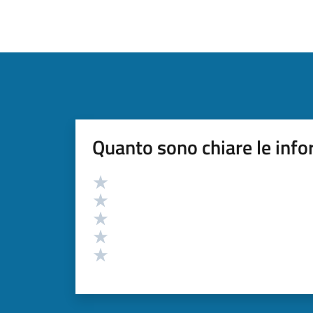
Quanto sono chiare le info
Valutazione
Valuta 5 stelle su 5
Valuta 4 stelle su 5
Valuta 3 stelle su 5
Valuta 2 stelle su 5
Valuta 1 stelle su 5